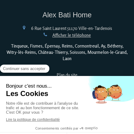
Alex Bati Home
6 Rue Saint Laurent
51170
Ville-en-Tardenois
Afficher le téléphone
Tinqueux, Fismes, Épernay, Reims, Cormontreuil, Ay, Bétheny,
Witry-lès-Reims, Château-Thierry, Soissons, Mourmelon-le-Grand,
Laon
Plan du site
Mentions légales
©2022 Alex Bati Home - Rénovation d'intérieur
Création et référencement du site par Simplébo
Ce site a été créé grâce à
Sons of Metallerie